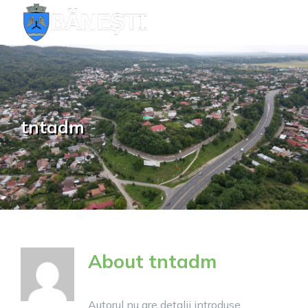
Skip
to
content
tntadm
About
tntadm
Autorul nu are detalii introduse,