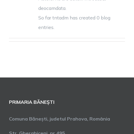
deocamdata.
So far tntadm has created 0 blog
entries.
PRIMARIA BĂNEȘTI
Comuna Bănești, judetul Prahova, România
Str. Gherghiceni, nr 495