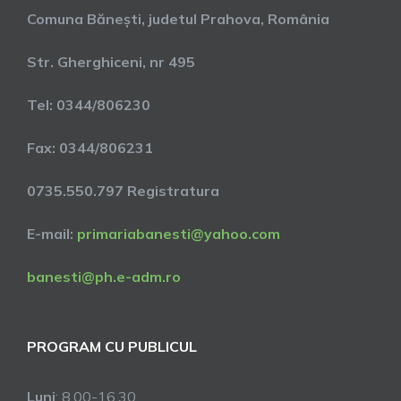
Comuna Bănești, judetul Prahova, România
Str. Gherghiceni, nr 495
Tel: 0344/806230
Fax: 0344/806231
0735.550.797 Registratura
E-mail:
primariabanesti@yahoo.com
banesti@ph.e-adm.ro
PROGRAM CU PUBLICUL
Luni
: 8.00-16.30