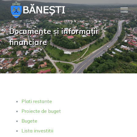
Skip
to
content
Documente și informații
financiare
Plati restante
Proiecte de buget
Bugete
Lista investitii