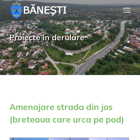
Skip
to
content
Proiecte in derulare
Amenajare strada din jos
(breteaua care urca pe pod)