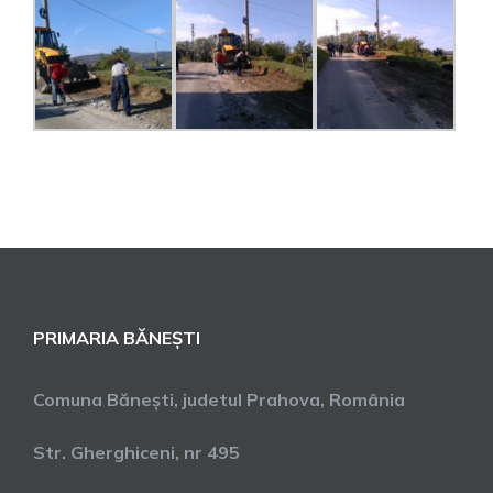
PRIMARIA BĂNEȘTI
Comuna Bănești, judetul Prahova, România
Str. Gherghiceni, nr 495