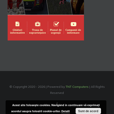
© Copyright 2020 -
2026 | Powered by
TNT Computers
| All Rights
Reserved
Facebook
Acest site foloseşte cookies. Navigând în continuare vă exprimaţi
Sunt de acord
acordul asupra folosirii cookie-urilor.
Detalii