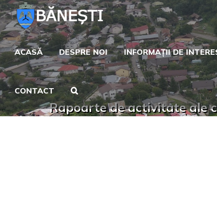
Skip
to
content
ACASĂ
DESPRE NOI
INFORMAȚII DE INTERE
CONTACT
Rapoarte de activitate ale c