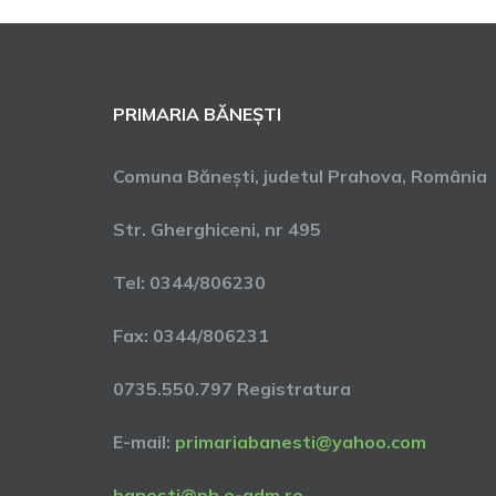
PRIMARIA BĂNEȘTI
Comuna Bănești, judetul Prahova, România
Str. Gherghiceni, nr 495
Tel: 0344/806230
Fax: 0344/806231
0735.550.797 Registratura
E-mail:
primariabanesti@yahoo.com
banesti@ph.e-adm.ro