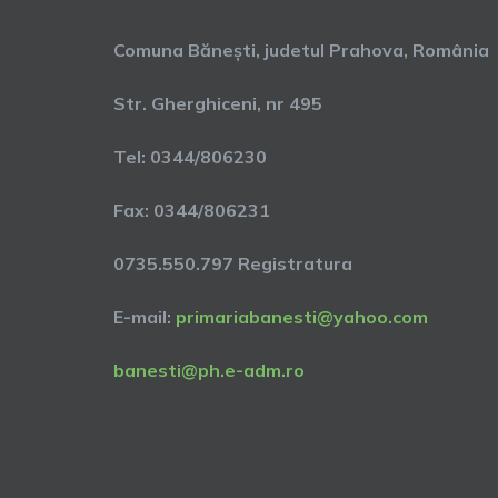
Comuna Bănești, judetul Prahova, România
Str. Gherghiceni, nr 495
Tel: 0344/806230
Fax: 0344/806231
0735.550.797 Registratura
E-mail:
primariabanesti@yahoo.com
banesti@ph.e-adm.ro