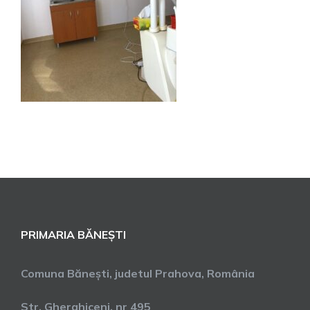
PRIMARIA BĂNEȘTI
Comuna Bănești, judetul Prahova, România
Str. Gherghiceni, nr 495