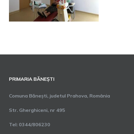
PRIMARIA BĂNEȘTI
Comuna Bănești, judetul Prahova, România
Str. Gherghiceni, nr 495
Tel: 0344/806230