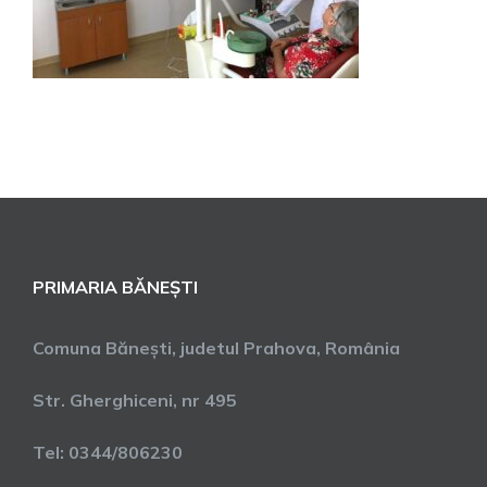
PRIMARIA BĂNEȘTI
Comuna Bănești, judetul Prahova, România
Str. Gherghiceni, nr 495
Tel: 0344/806230