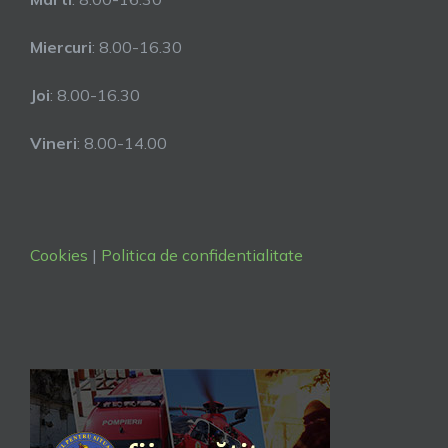
Miercuri
: 8.00-16.30
Joi
: 8.00-16.30
Vineri
: 8.00-14.00
Cookies
|
Politica de confidentialitate