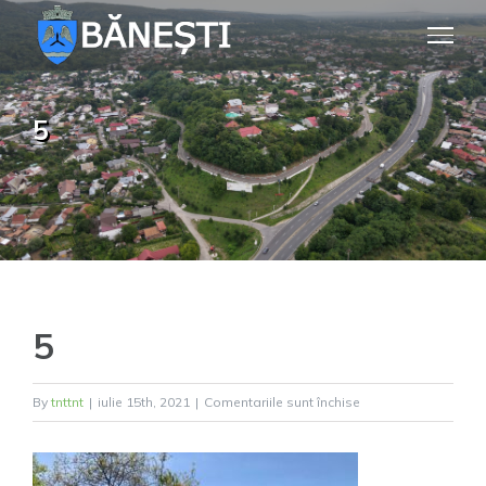
Skip
to
content
5
5
pentru
By
tnttnt
|
iulie 15th, 2021
|
Comentariile sunt închise
5