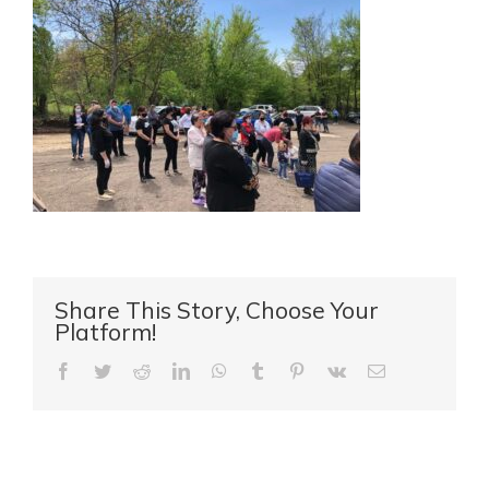
Share This Story, Choose Your
Platform!
Facebook
Twitter
Reddit
LinkedIn
WhatsApp
Tumblr
Pinterest
Vk
E-
mail: